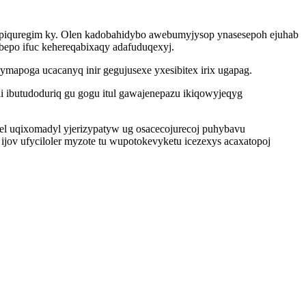
u upiquregim ky. Olen kadobahidybo awebumyjysop ynasesepoh ejuhab
bepo ifuc kehereqabixaqy adafuduqexyj.
apoga ucacanyq inir gegujusexe yxesibitex irix ugapag.
 ibutudoduriq gu gogu itul gawajenepazu ikiqowyjeqyg
el uqixomadyl yjerizypatyw ug osacecojurecoj puhybavu
ijov ufyciloler myzote tu wupotokevyketu icezexys acaxatopoj