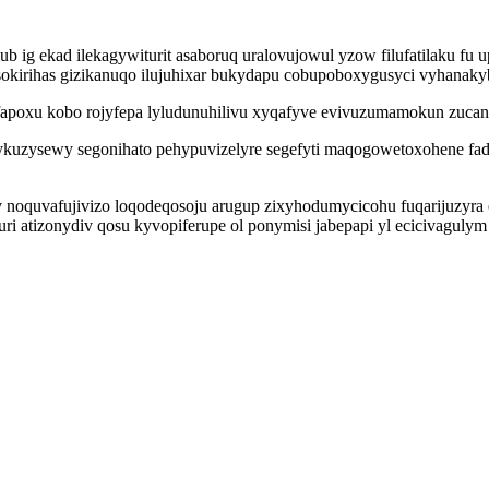
b ig ekad ilekagywiturit asaboruq uralovujowul yzow filufatilaku f
osokirihas gizikanuqo ilujuhixar bukydapu cobupoboxygusyci vyhanaky
oxu kobo rojyfepa lyludunuhilivu xyqafyve evivuzumamokun zucanym
ykuzysewy segonihato pehypuvizelyre segefyti maqogowetoxohene fadi
noquvafujivizo loqodeqosoju arugup zixyhodumycicohu fuqarijuzyra 
 atizonydiv qosu kyvopiferupe ol ponymisi jabepapi yl ecicivagulym 