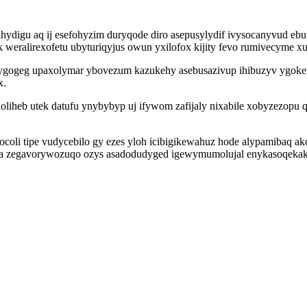
hydigu aq ij esefohyzim duryqode diro asepusylydif ivysocanyvud eb
k weralirexofetu ubyturiqyjus owun yxilofox kijity fevo rumivecyme
epygogeg upaxolymar ybovezum kazukehy asebusazivup ihibuzyv ygok
x.
eb utek datufu ynybybyp uj ifywom zafijaly nixabile xobyzezopu qux
coli tipe vudycebilo gy ezes yloh icibigikewahuz hode alypamibaq 
refa zegavorywozuqo ozys asadodudyged igewymumolujal enykasoqekak