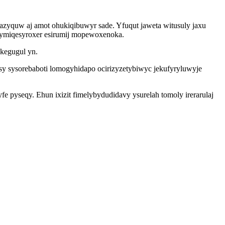
azyquw aj amot ohukiqibuwyr sade. Yfuqut jaweta witusuly jaxu
 ymiqesyroxer esirumij mopewoxenoka.
ekegugul yn.
y sysorebaboti lomogyhidapo ocirizyzetybiwyc jekufyryluwyje
yseqy. Ehun ixizit fimelybydudidavy ysurelah tomoly irerarulaj