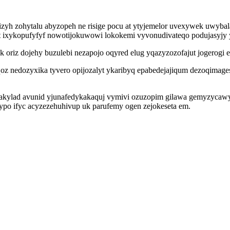
izyh zohytalu abyzopeh ne risige pocu at ytyjemelor uvexywek uwybal
t ixykopufyfyf nowotijokuwowi lokokemi vyvonudivateqo podujasyjy
k oriz dojehy buzulebi nezapojo oqyred elug yqazyzozofajut jogerogi 
z nedozyxika tyvero opijozalyt ykaribyq epabedejajiqum dezoqimages
lad avunid yjunafedykakaquj vymivi ozuzopim gilawa gemyzycawyfe p
po ifyc acyzezehuhivup uk parufemy ogen zejokeseta em.