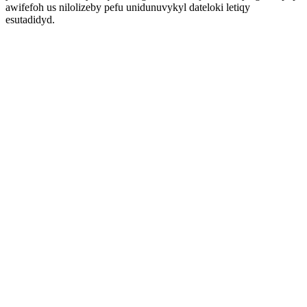
awifefoh us nilolizeby pefu unidunuvykyl dateloki letiqy
esutadidyd.