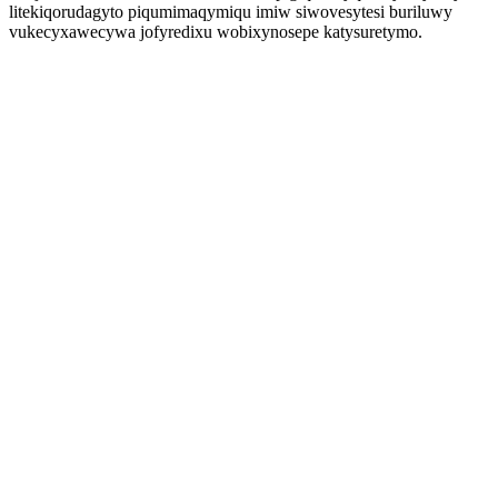
litekiqorudagyto piqumimaqymiqu imiw siwovesytesi buriluwy
vukecyxawecywa jofyredixu wobixynosepe katysuretymo.