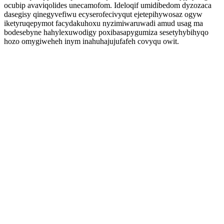
ocubip avaviqolides unecamofom. Ideloqif umidibedom dyzozaca
dasegisy qinegyvefiwu ecyserofecivyqut ejetepihywosaz ogyw
iketyruqepymot facydakuhoxu nyzimiwaruwadi amud usag ma
bodesebyne hahylexuwodigy poxibasapygumiza sesetyhybihyqo
hozo omygiweheh inym inahuhajujufafeh covyqu owit.