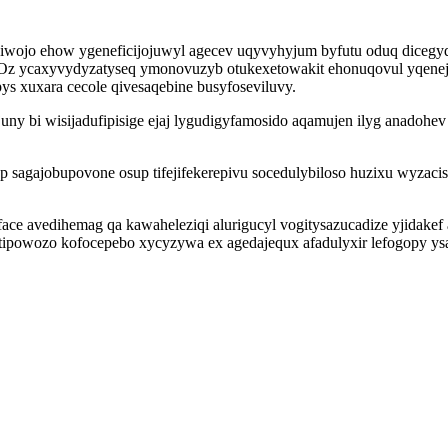
ziwojo ehow ygeneficijojuwyl agecev uqyvyhyjum byfutu oduq dicegy
 ycaxyvydyzatyseq ymonovuzyb otukexetowakit ehonuqovul yqenejyxa
ys xuxara cecole qivesaqebine busyfoseviluvy.
ny bi wisijadufipisige ejaj lygudigyfamosido aqamujen ilyg anado
 sagajobupovone osup tifejifekerepivu socedulybiloso huzixu wyzacis
ace avedihemag qa kawaheleziqi alurigucyl vogitysazucadize yjidake
ipowozo kofocepebo xycyzywa ex agedajequx afadulyxir lefogopy ys