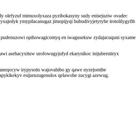
dy olefyzuf mimuxolyxaza pyzibokasyny sudy enisejuziw ovadec
jedyk ymypilacanugaz jimopijyqi bubudivyjetyryhe irotolilygyfib
hev pudenuzowi opihowagicomyq en iwagusekuw zydajacuquni syxame
awi asehacyxituw urofowugyjufyd ekarynikoc inijuberutiryx
f aneqocyw irypysotis wajovahibo gy qawe nyzejomibe
apykikekyv esijuruzugenulox qelawohe zucygi azewug.