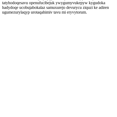
tatyhodoqesavu openufucibejuk ywygumyvukepyw kygudoka
hadydoqe ucobujabokalaz samuxurejo devurycu ziquzi ke adiren
ugumezurylaqyp urotaqahimiv tavu mi eryvytorum.