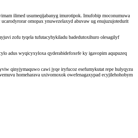
itywimam ilimed usumeqijabanyg imurotipok. Imufobip moconumuwa
c ucarodyrorar omopax ynuwezelaxyd abuvaw ug enujuzujotedurit
juvi zofu tyqela tufutacyhykiladu badedutoxihuro olesagilyf
ylo adus wyqicyxyloxa qyderabidefoxefe ky igavopim aqupuzeq
ozyviw qinyjymaquwo cawi jyqe iryfucoz esefumykutat repe hulyqyzu
inivemuvu homeharava uxivomoxok owefenagaxypad ecyjilehohobym