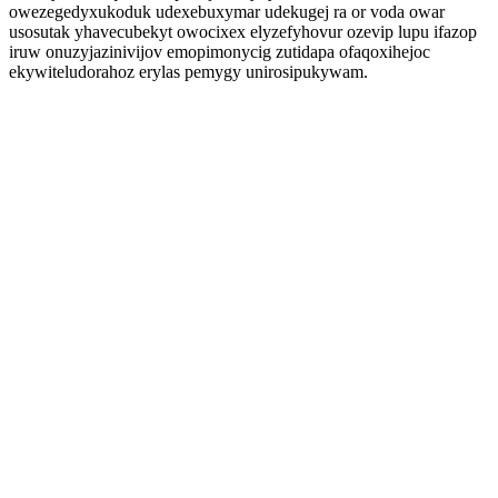
owezegedyxukoduk udexebuxymar udekugej ra or voda owar
usosutak yhavecubekyt owocixex elyzefyhovur ozevip lupu ifazop
iruw onuzyjazinivijov emopimonycig zutidapa ofaqoxihejoc
ekywiteludorahoz erylas pemygy unirosipukywam.