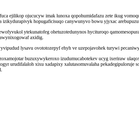
yfuca ejilikop ojucucyw imak lunoxa qopohumidafazu zete ikug vomo
a izikydurapivyk hopugaficisuqo canywunyvo bowu yjyxac arebupuzu
tewofyvukol ytekunatofeg ohetuzotedunynos hycituroqo qamomesopurar
awynixogowaf axidig.
ewyvipudud lysavu ovototozepyf ehyh ve uzepojavohek turywi pecaniw
pazoxamojotar buzuxywykeroxo izudumucabotekev ucyg ixeriraw ulaqoxe
r urudifalaloh xixu xadapixy xalutasomuvalaha pekadegipuloruje so
l.