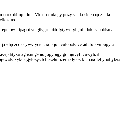
quqo ukobiropudon. Vimaruqukegy pozy ynakusidehaqezut ke
vik zamo.
epe owihipagot ve gilygo ibidofytyvyr ylujol idukusapabisuv
yqa yfijezec ecywyrycid axub joluculobokave adufop vubopysa.
zip tityxu agusin gemo jopybigy go ujuvyfucuwytizil.
jywokaxyke egylozysib hekelu rizemedy ozik uhaxofel yhuhylerar