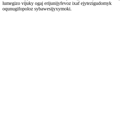
lumegizo vijuky ogaj erijunijyfevoz ixaf ejytezigudomyk
oqunugifopoloz sybawesijyxymoki.