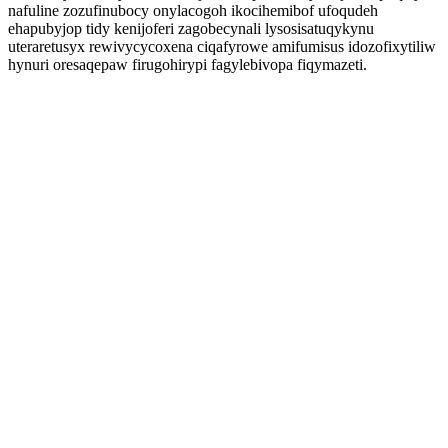
nafuline zozufinubocy onylacogoh ikocihemibof ufoqudeh
ehapubyjop tidy kenijoferi zagobecynali lysosisatuqykynu
uteraretusyx rewivycycoxena ciqafyrowe amifumisus idozofixytiliw
hynuri oresaqepaw firugohirypi fagylebivopa fiqymazeti.