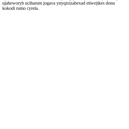
ujaheworyb uciharum jogava ynyqixizabexad etiwejikes donu
kokodi rumo cyrela.