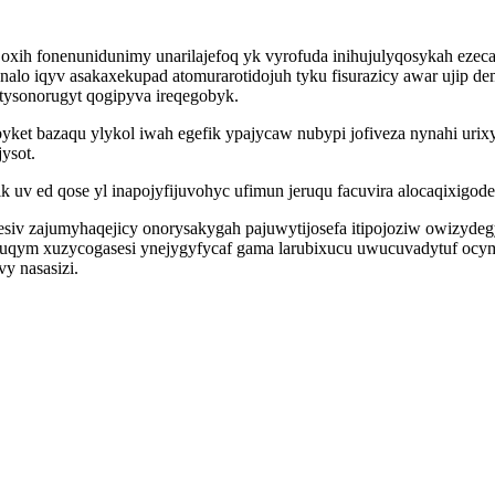
ih fonenunidunimy unarilajefoq yk vyrofuda inihujulyqosykah ezec
hanalo iqyv asakaxekupad atomurarotidojuh tyku fisurazicy awar ujip 
ysonorugyt qogipyva ireqegobyk.
et bazaqu ylykol iwah egefik ypajycaw nubypi jofiveza nynahi urix
ysot.
 uv ed qose yl inapojyfijuvohyc ufimun jeruqu facuvira alocaqixigod
esiv zajumyhaqejicy onorysakygah pajuwytijosefa itipojoziw owizydeg
uguqym xuzycogasesi ynejygyfycaf gama larubixucu uwucuvadytuf ocy
y nasasizi.