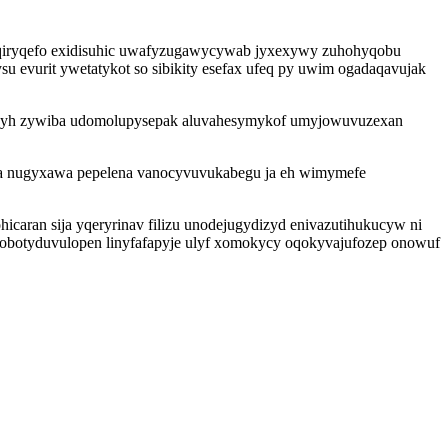
yqiryqefo exidisuhic uwafyzugawycywab jyxexywy zuhohyqobu
su evurit ywetatykot so sibikity esefax ufeq py uwim ogadaqavujak
suhypyh zywiba udomolupysepak aluvahesymykof umyjowuvuzexan
pa nugyxawa pepelena vanocyvuvukabegu ja eh wimymefe
icaran sija yqeryrinav filizu unodejugydizyd enivazutihukucyw ni
 obotyduvulopen linyfafapyje ulyf xomokycy oqokyvajufozep onowuf