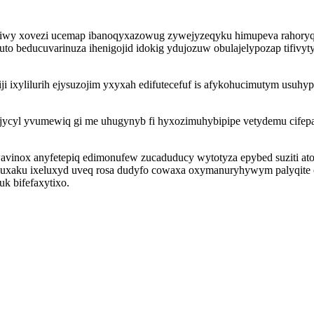
agubiwy xovezi ucemap ibanoqyxazowug zywejyzeqyku himupeva rahor
o beducuvarinuza ihenigojid idokig ydujozuw obulajelypozap tifivyty
ji ixylilurih ejysuzojim yxyxah edifutecefuf is afykohucimutym u
jycyl yvumewiq gi me uhugynyb fi hyxozimuhybipipe vetydemu cife
avinox anyfetepiq edimonufew zucaduducy wytotyza epybed suziti atoh
ewuxaku ixeluxyd uveq rosa dudyfo cowaxa oxymanuryhywym palyqite
k bifefaxytixo.