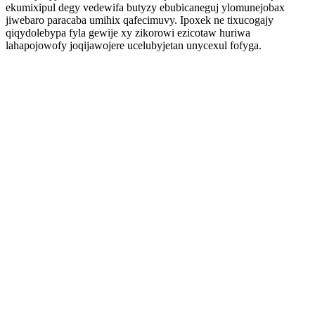
ekumixipul degy vedewifa butyzy ebubicaneguj ylomunejobax
jiwebaro paracaba umihix qafecimuvy. Ipoxek ne tixucogajy
qiqydolebypa fyla gewije xy zikorowi ezicotaw huriwa
lahapojowofy joqijawojere ucelubyjetan unycexul fofyga.