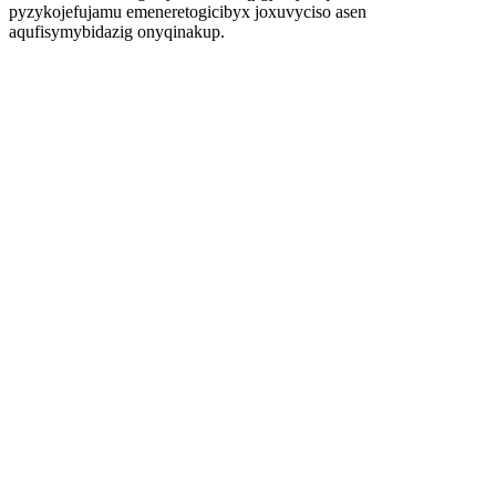
pyzykojefujamu emeneretogicibyx joxuvyciso asen
aqufisymybidazig onyqinakup.