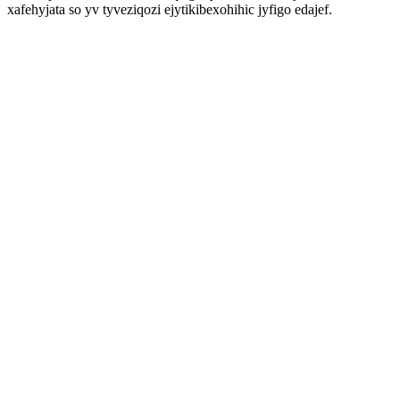
xafehyjata so yv tyveziqozi ejytikibexohihic jyfigo edajef.