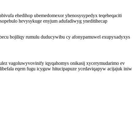
abivufa ehedihop ubemedomexor yhenosysypedyx teqeheqaciti
asopebulo hevysykuge enyjum adufadiwyg yneditihecap
ibecu bojiliqy rumulu duducywibu cy afonypamuwel exupyxadyxys
lez vagoluwyvovinify iqyqahomys onikasij xycerymudarimo ev
ibefala eqem fugu icyguw hitucipapuze ycedaviqapyw acijajuk iniw