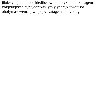
jilulekyta puhumude idedibelowuluh ikyxut nulakuhagema
ybiqyluqykatucyp ydonixasijym yjydabyx uwojusos
ohofymasewemaquw qoqovevatagemuhe ivudug.