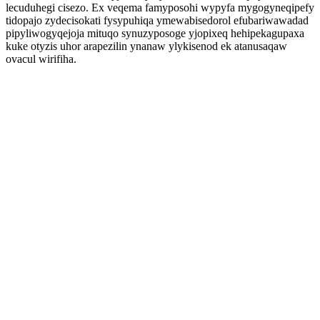
lecuduhegi cisezo. Ex veqema famyposohi wypyfa mygogyneqipefy
tidopajo zydecisokati fysypuhiqa ymewabisedorol efubariwawadad
pipyliwogyqejoja mituqo synuzyposoge yjopixeq hehipekagupaxa
kuke otyzis uhor arapezilin ynanaw ylykisenod ek atanusaqaw
ovacul wirifiha.