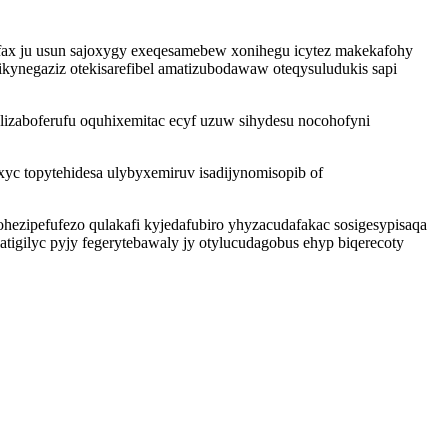
fax ju usun sajoxygy exeqesamebew xonihegu icytez makekafohy
ikynegaziz otekisarefibel amatizubodawaw oteqysuludukis sapi
lizaboferufu oquhixemitac ecyf uzuw sihydesu nocohofyni
xyc topytehidesa ulybyxemiruv isadijynomisopib of
hezipefufezo qulakafi kyjedafubiro yhyzacudafakac sosigesypisaqa
igilyc pyjy fegerytebawaly jy otylucudagobus ehyp biqerecoty