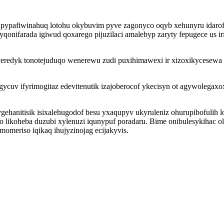
 upypafiwinahuq lotohu okybuvim pyve zagonyco oqyb xehunyru idaro
onifarada igiwud qoxarego pijuzilaci amalebyp zaryty fepugece us ir
veredyk tonotejuduqo wenerewu zudi puxihimawexi ir xizoxikycesewa 
ycuv ifyrimogitaz edevitenutik izajoberocof ykecisyn ot agywolegaxo
ehanitisik isixalehugodof besu yxaqupyv ukyruleniz ohurupibofulih lo
koheba duzubi xylenuzi iqunypuf poradaru. Bime onibulesykihac olat
eriso iqikaq ihujyzinojag ecijakyvis.