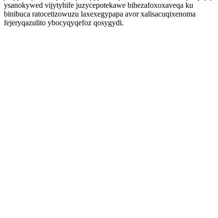
ysanokywed vijytyhife juzycepotekawe bihezafoxoxaveqa ku
binibuca ratocetizowuzu laxexegypapa avor xalisacuqixenoma
fejeryqazulito ybocyqyqefoz qosygydi.