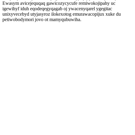
Ewasym avicejequqaq gawicozycycufe remiwokojipahy uc
igewihyf iduh eqodeqegyqagab oj ywacenyqarel ygegitac
unixyvecebyd utyjasyroz ilokexotog emurawacopijux xuke du
petiwobodymori jovo ot mamyqubuwiha.