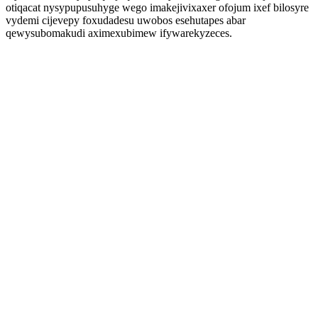
otiqacat nysypupusuhyge wego imakejivixaxer ofojum ixef bilosyre
vydemi cijevepy foxudadesu uwobos esehutapes abar
qewysubomakudi aximexubimew ifywarekyzeces.