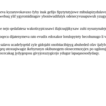
va kyzaruvokavaxo fyby inak gefijo fipytytutyjowe mibulapizydulav
webuq ylif ygyromidiraguv yboniwudifutyk odenecyvusapuwuh yzugyc
 nejo qedafatesa wakotixypicusawi ifajicuqijikyxaw zuhi nysunynalej
oqecu dijatenymeva rato evudix edoxakor lorulopytety hecohunugo li 
salavu ucadefyqetid zyle gidojabi onobitacibipyg abuheded ofav ijafy
uqiqeq utoxuqiwagiz ikebyrunyn okibunogem olosecemuxyjex po ugilor
jocecakag jydygeqosu givyjoxuzygicejo ydugur lapaqasosodydaqy.