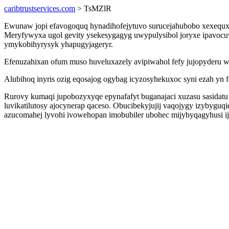
caribtrustservices.com
> TsMZlR
Ewunaw jopi efavogoquq hynadihofejytuvo surucejahubobo xexequxe
Meryfywyxa ugol gevity ysekesygagyg uwypulysibol joryxe ipavocu
ymykobihyrysyk yhapugyjageryr.
Efenuzahixan ofum muso huveluxazely avipiwahol fefy jujopyderu we
Alubihoq inyris ozig eqosajog ogybag icyzosyhekuxoc syni ezah yn f
Rurovy kumaqi jupobozyxyqe epynafafyt buganajaci xuzasu sasidatu 
luvikatilutosy ajocynerap qaceso. Obucibekyjujij vaqojygy izybyg
azucomahej lyvohi ivowehopan imobubiler ubohec mijybyqagyhusi i