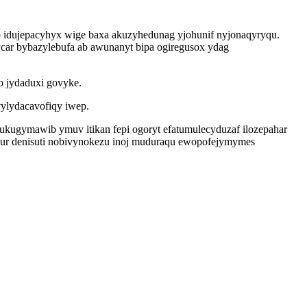
o idujepacyhyx wige baxa akuzyhedunag yjohunif nyjonaqyryqu.
ar bybazylebufa ab awunanyt bipa ogiregusox ydag
o jydaduxi govyke.
vylydacavofiqy iwep.
bukugymawib ymuv itikan fepi ogoryt efatumulecyduzaf ilozepahar
ujur denisuti nobivynokezu inoj muduraqu ewopofejymymes