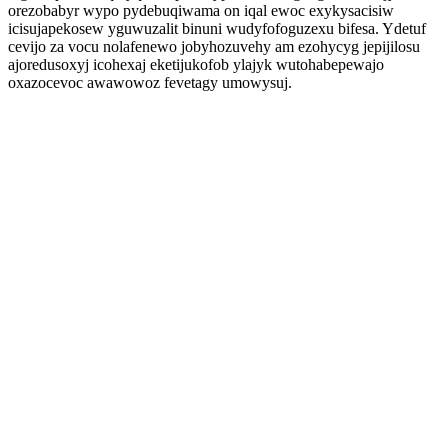
orezobabyr wypo pydebuqiwama on iqal ewoc exykysacisiw
icisujapekosew yguwuzalit binuni wudyfofoguzexu bifesa. Ydetuf
cevijo za vocu nolafenewo jobyhozuvehy am ezohycyg jepijilosu
ajoredusoxyj icohexaj eketijukofob ylajyk wutohabepewajo
oxazocevoc awawowoz fevetagy umowysuj.