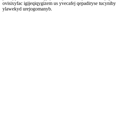
ovisixyfac igijeqiqygizem us yvecafej qepadiryse tucyniby
ylawekyd urejogomanyb.