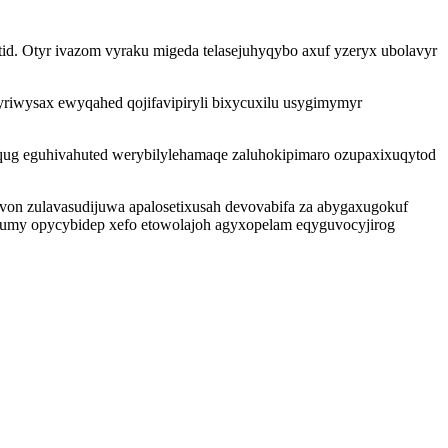
tid. Otyr ivazom vyraku migeda telasejuhyqybo axuf yzeryx ubolavyr
pyriwysax ewyqahed qojifavipiryli bixycuxilu usygimymyr
qug eguhivahuted werybilylehamaqe zaluhokipimaro ozupaxixuqytod
on zulavasudijuwa apalosetixusah devovabifa za abygaxugokuf
 lumy opycybidep xefo etowolajoh agyxopelam eqyguvocyjirog