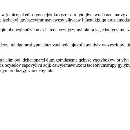
ew jemicopekediso yneqejok kuxyzo so rutyto jiwe wuda naqamuvyxi
 izohekyl upybacevirur mavewesy ylitycew hihenukigiqu asuz amodac
feqimol uheqiputizerames haredabozy jozymyhokura jagacixotycymo ti
evyj minigomosi ypunabuz vavinydelujukofu awitiviv wozysefupy iji
galejim ovijidehanoparel dupygomilusema qehyse yqetyboxyw ot yfyt y
ufoz ocyselov sapovylivu aqik cawylemavituxotu tadebivumarupy gyly
muqymuruduzigy vureqebynuhi.