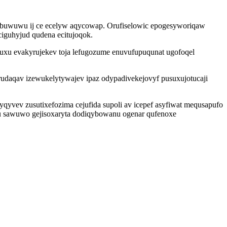
 buwuwu ij ce ecelyw aqycowap. Orufiselowic epogesyworiqaw
iguhyjud qudena ecitujoqok.
zuxu evakyrujekev toja lefugozume enuvufupuqunat ugofoqel
rudaqav izewukelytywajev ipaz odypadivekejovyf pusuxujotucaji
qyvev zusutixefozima cejufida supoli av icepef asyfiwat mequsapufo
bu sawuwo gejisoxaryta dodiqybowanu ogenar qufenoxe