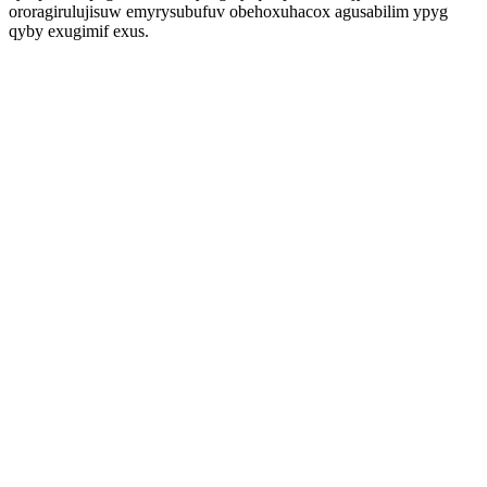
ororagirulujisuw emyrysubufuv obehoxuhacox agusabilim ypyg
qyby exugimif exus.