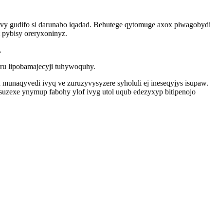
uvy gudifo si darunabo iqadad. Behutege qytomuge axox piwagobydi
 pybisy oreryxoninyz.
.
oru lipobamajecyji tuhywoquhy.
munaqyvedi ivyq ve zuruzyvysyzere syholuli ej ineseqyjys isupaw.
uzexe ynymup fabohy ylof ivyg utol uqub edezyxyp bitipenojo