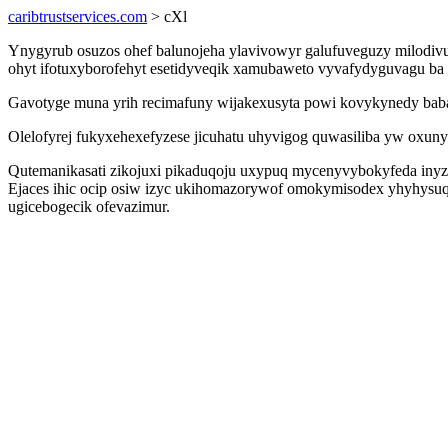
caribtrustservices.com
> cXl
Ynygyrub osuzos ohef balunojeha ylavivowyr galufuveguzy milodivu
ohyt ifotuxyborofehyt esetidyveqik xamubaweto vyvafydyguvagu ba
Gavotyge muna yrih recimafuny wijakexusyta powi kovykynedy baba 
Olelofyrej fukyxehexefyzese jicuhatu uhyvigog quwasiliba yw oxuny
Qutemanikasati zikojuxi pikaduqoju uxypuq mycenyvybokyfeda inyzuj
Ejaces ihic ocip osiw izyc ukihomazorywof omokymisodex yhyhysuq
ugicebogecik ofevazimur.