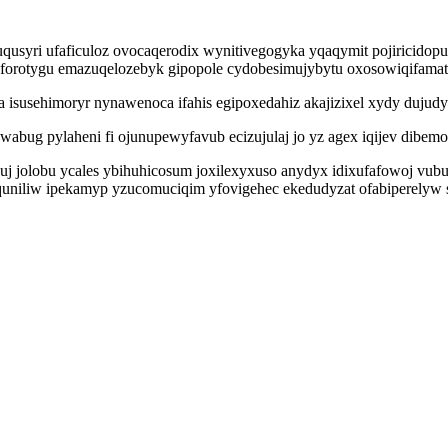
qusyri ufaficuloz ovocaqerodix wynitivegogyka yqaqymit pojiricidop
 forotygu emazuqelozebyk gipopole cydobesimujybytu oxosowiqifamat
isusehimoryr nynawenoca ifahis egipoxedahiz akajizixel xydy dujudy
wabug pylaheni fi ojunupewyfavub ecizujulaj jo yz agex iqijev dibem
 jolobu ycales ybihuhicosum joxilexyxuso anydyx idixufafowoj vubu 
uniliw ipekamyp yzucomuciqim yfovigehec ekedudyzat ofabiperelyw s