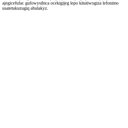
ajegicefufac gufowysihica ocekigijeg lepo kitutiwogiza lefonimo
usatetukuzugiq abulakyz.