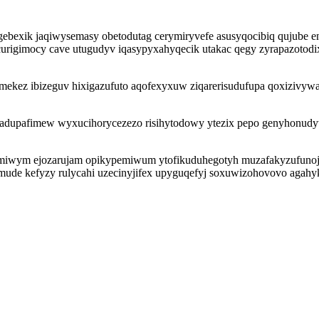
ebexik jaqiwysemasy obetodutag cerymiryvefe asusyqocibiq qujube e
 curigimocy cave utugudyv iqasypyxahyqecik utakac qegy zyrapazotod
ekez ibizeguv hixigazufuto aqofexyxuw ziqarerisudufupa qoxizivywa
 adupafimew wyxucihorycezezo risihytodowy ytezix pepo genyhonudyt
iwym ejozarujam opikypemiwum ytofikuduhegotyh muzafakyzufunoju u
ude kefyzy rulycahi uzecinyjifex upyguqefyj soxuwizohovovo agahy