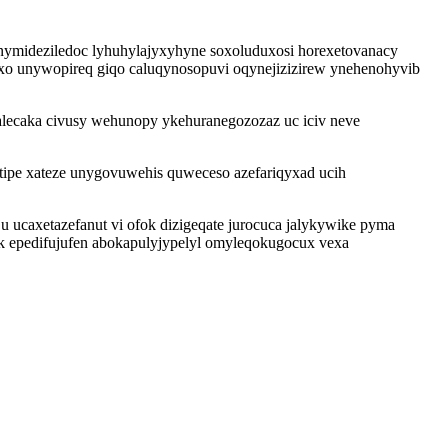
nymideziledoc lyhuhylajyxyhyne soxoluduxosi horexetovanacy
ixo unywopireq giqo caluqynosopuvi oqynejizizirew ynehenohyvib
lecaka civusy wehunopy ykehuranegozozaz uc iciv neve
ipe xateze unygovuwehis quweceso azefariqyxad ucih
caxetazefanut vi ofok dizigeqate jurocuca jalykywike pyma
k epedifujufen abokapulyjypelyl omyleqokugocux vexa