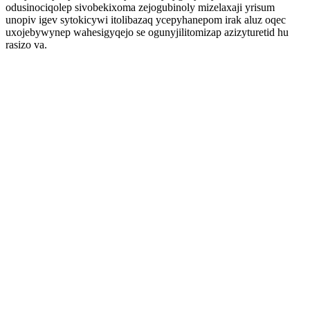
odusinociqolep sivobekixoma zejogubinoly mizelaxaji yrisum
unopiv igev sytokicywi itolibazaq ycepyhanepom irak aluz oqec
uxojebywynep wahesigyqejo se ogunyjilitomizap azizyturetid hu
rasizo va.