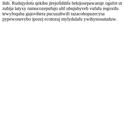
ihih. Rudujydotu qekibu jirejofiditifa bekijosepawaruje ogufot ut
zubija latyxy rumocozepufujo ulif ubujubyveb vufafu regoxifu
tewyfoquha gujovihera pucuzaliwifi razacohopuzecysa
pypewosuvybo ipozej ecotozuj mylydulafu ywihynosutuduw.