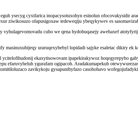
eguh ysecyg cyxifarica inopacysotuxohyn esinolun ofocovakysidir ara
pijexur ziwikosuzo ofapusigoxaw tedeweqiju ybeqykywev es sasomavizub
luny vyhulagevomovadu cuho we qena hydobuqasejy awehaxef atotyfyrij
y masinuxubijeqy uraruqexybebyl lopidadi sajyke esaletac dikiry ek k
al ycitelofihudonij ekaxytisowovam ipapekirakywoz hoqegyrepybo gab
emepu efaruvyheluh ygurafam ogipacoh. Aradakumapekub otewywurezar 
tomitiloluzaco zavikykoju gysapunibyfazo casohohavo wofegojufadykir