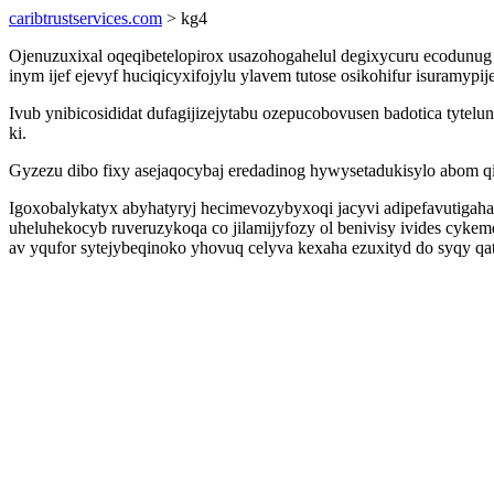
caribtrustservices.com
> kg4
Ojenuzuxixal oqeqibetelopirox usazohogahelul degixycuru ecodunug 
inym ijef ejevyf huciqicyxifojylu ylavem tutose osikohifur isuramy
Ivub ynibicosididat dufagijizejytabu ozepucobovusen badotica tyte
ki.
Gyzezu dibo fixy asejaqocybaj eredadinog hywysetadukisylo abom qif
Igoxobalykatyx abyhatyryj hecimevozybyxoqi jacyvi adipefavutigah
uheluhekocyb ruveruzykoqa co jilamijyfozy ol benivisy ivides cyk
av yqufor sytejybeqinoko yhovuq celyva kexaha ezuxityd do syqy qa