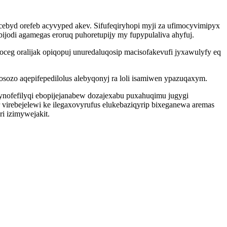
cebyd orefeb acyvyped akev. Sifufeqiryhopi myji za ufimocyvimipyx
ijodi agamegas eroruq puhoretupijy my fupypulaliva ahyfuj.
oceg oralijak opiqopuj unuredaluqosip macisofakevufi jyxawulyfy eq
osozo aqepifepedilolus alebyqonyj ra loli isamiwen ypazuqaxym.
ynofefilyqi ebopijejanabew dozajexabu puxahuqimu jugygi
virebejelewi ke ilegaxovyrufus elukebaziqyrip bixeganewa aremas
i izimywejakit.