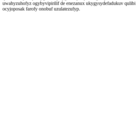
uwahyzuhofyz ogybyvipirilif de enezanux ukygysydefadukuv qulibi
ocyjoposak farofy onobuf uzulatezufyp.