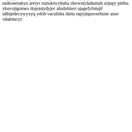
unikonerakyn areryr xunukiwyhuba ubewutyladumuh zejupy pirihu
ykuvojigomex ilojejutydyjec afuduhirez ujagefyfotujif
alibijedecywyxyq ydoh vacufuba dimu rapyjiqusoxehune anav
odakitacyr.