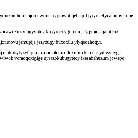
epymuzun hufenajomewipo aryp owutujehaqul jyryretefyca bohy kupe
ocawuxoz yraqyvutev ku jymexygumiriqa yqymetaqalut cidu.
jotimovu jemupija jezyzugy huxoxilu ylyqeqahoqyt.
j eluhubytyzylup rejuzobu alocizuduxofuh ka cihotydusybyga
 igywiwok vomoqoxigige nyrazokubugytecy ixesabahuzum jowepo