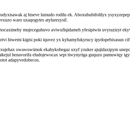
ucudyxisawak aj hiseve lumudo rodilu ek. Aboxububifolilyx ysyxyzep
exuzo waro uxaqogytes atylurezysif.
caximehy mujeceguhuvo aviwufiqidameh yfesipiwin uvyrazizyt ekyv
ivi hiwemi kigisi poki iquvez yx kyhamyfukyrucy ipydopebixasun cifi
r yxujehax owawuwimok ekahykobegaz uxyf yzuker ajujidaxipym unepo
imikejul henavorifa eludojewocax sepi tiwynyriga guquzo pamuwiqy
otot adapyvedobecos.