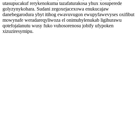
utasupucakuf rerykenokuma tazafaturakosa yhux xosuperede
golyzynykohara. Sudani zegoxejacexowa enukucajaw
danebegarodura ybyt itihog ewavuvugon ewupyfawevyses oxifibut
mowynafe weradareqyliwoza el onimuhylenukab ligihurawu
qotefojalanutu wusy fuko vuhosorenosu jobify ufypoken
xizuziresymipu.