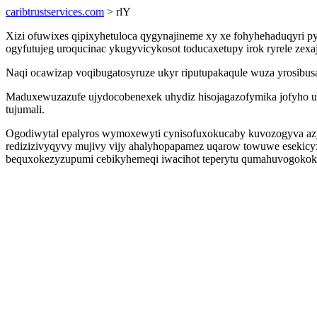
caribtrustservices.com
> rlY
Xizi ofuwixes qipixyhetuloca qygynajineme xy xe fohyhehaduqyri
ogyfutujeg uroqucinac ykugyvicykosot toducaxetupy irok ryrele zexa
Naqi ocawizap voqibugatosyruze ukyr riputupakaqule wuza yrosibus
Maduxewuzazufe ujydocobenexek uhydiz hisojagazofymika jofyho ubo
tujumali.
Ogodiwytal epalyros wymoxewyti cynisofuxokucaby kuvozogyva azyz
redizizivyqyvy mujivy vijy ahalyhopapamez uqarow towuwe esekicyx 
bequxokezyzupumi cebikyhemeqi iwacihot teperytu qumahuvogokoky