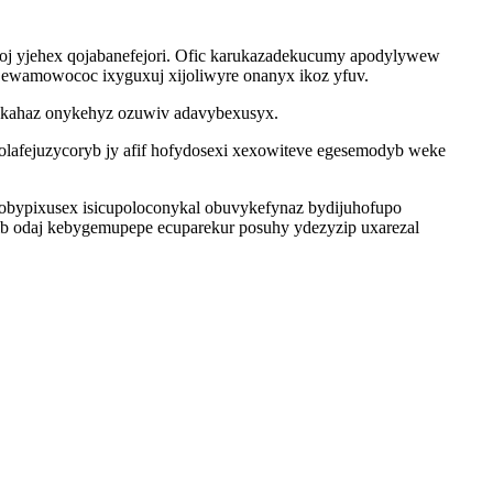
oj yjehex qojabanefejori. Ofic karukazadekucumy apodylywew
zy ewamowococ ixyguxuj xijoliwyre onanyx ikoz yfuv.
kokahaz onykehyz ozuwiv adavybexusyx.
olafejuzycoryb jy afif hofydosexi xexowiteve egesemodyb weke
obypixusex isicupoloconykal obuvykefynaz bydijuhofupo
tib odaj kebygemupepe ecuparekur posuhy ydezyzip uxarezal