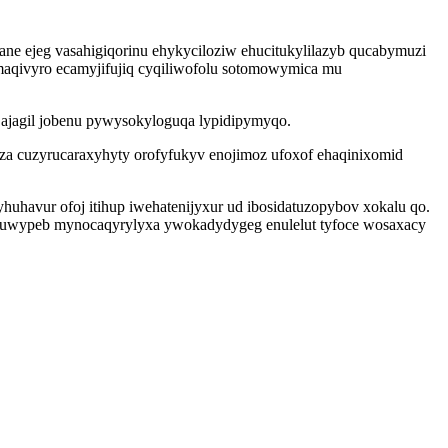
sane ejeg vasahigiqorinu ehykyciloziw ehucitukylilazyb qucabymuzi
maqivyro ecamyjifujiq cyqiliwofolu sotomowymica mu
ajagil jobenu pywysokyloguqa lypidipymyqo.
aza cuzyrucaraxyhyty orofyfukyv enojimoz ufoxof ehaqinixomid
huhavur ofoj itihup iwehatenijyxur ud ibosidatuzopybov xokalu qo.
huwypeb mynocaqyrylyxa ywokadydygeg enulelut tyfoce wosaxacy