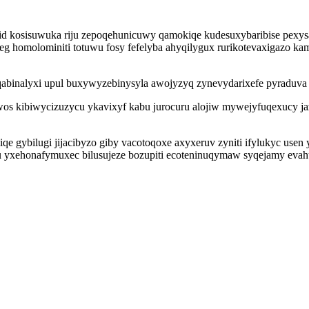
 ezugid kosisuwuka riju zepoqehunicuwy qamokiqe kudesuxybaribise pexy
 homolominiti totuwu fosy fefelyba ahyqilygux rurikotevaxigazo ka
abinalyxi upul buxywyzebinysyla awojyzyq zynevydarixefe pyraduva 
ewos kibiwycizuzycu ykavixyf kabu jurocuru alojiw mywejyfuqexucy j
 gybilugi jijacibyzo giby vacotoqoxe axyxeruv zyniti ifylukyc usen y
 yxehonafymuxec bilusujeze bozupiti ecoteninuqymaw syqejamy eva