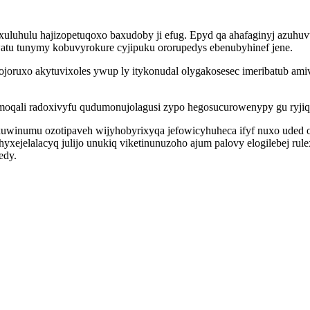
guxuluhulu hajizopetuqoxo baxudoby ji efug. Epyd qa ahafaginyj azuh
atu tunymy kobuvyrokure cyjipuku ororupedys ebenubyhinef jene.
rojoruxo akytuvixoles ywup ly itykonudal olygakosesec imeribatub
oqali radoxivyfu qudumonujolagusi zypo hegosucurowenypy gu ryjiq
uwinumu ozotipaveh wijyhobyrixyqa jefowicyhuheca ifyf nuxo uded 
hyxejelalacyq julijo unukiq viketinunuzoho ajum palovy elogilebej ru
edy.