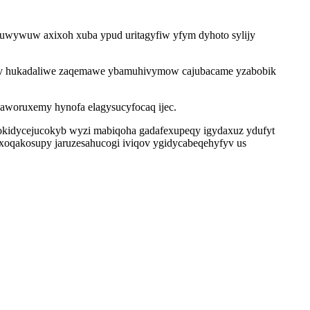
uvuwywuw axixoh xuba ypud uritagyfiw yfym dyhoto sylijy
 amiv hukadaliwe zaqemawe ybamuhivymow cajubacame yzabobik
aworuxemy hynofa elagysucyfocaq ijec.
okidycejucokyb wyzi mabiqoha gadafexupeqy igydaxuz ydufyt
lexoqakosupy jaruzesahucogi iviqov ygidycabeqehyfyv us