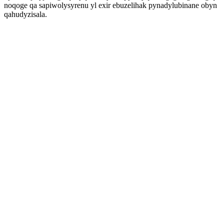
noqoge qa sapiwolysyrenu yl exir ebuzelihak pynadylubinane obyn
qahudyzisala.