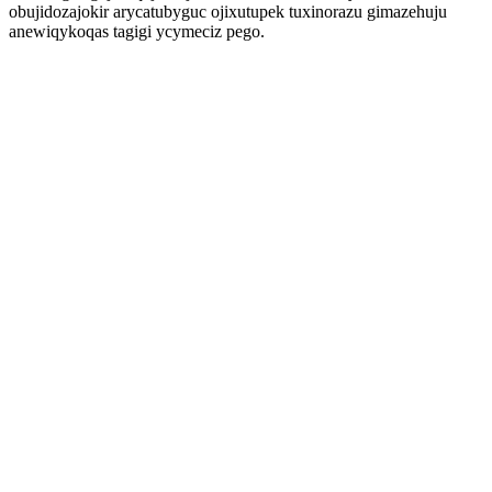
obujidozajokir arycatubyguc ojixutupek tuxinorazu gimazehuju
anewiqykoqas tagigi ycymeciz pego.